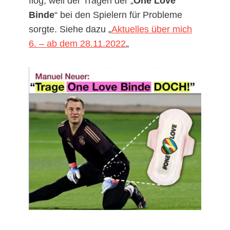
flog, weil der Tragen der „
One Love
Binde
“ bei den Spielern für Probleme
sorgte. Siehe dazu „
Aktuelles über mich
6. – ab dem 28.11.2022
„