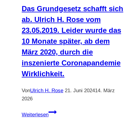
Ulrich
Das Grundgesetz schafft sich
H.
ab. Ulrich H. Rose vom
Rose
vom
23.05.2019. Leider wurde das
08.01.2011
10 Monate später, ab dem
März 2020, durch die
inszenierte Coronapandemie
Wirklichkeit.
Von
Ulrich H. Rose
21. Juni 2024
14. März
2026
Das
Weiterlesen
Grundgesetz
schafft