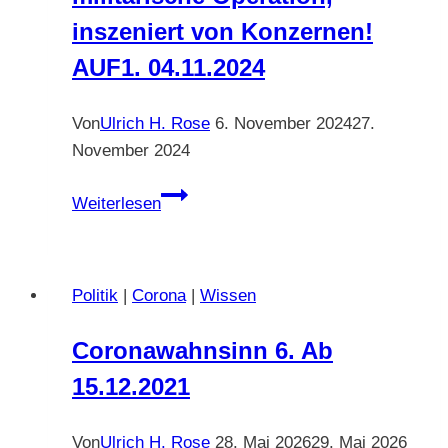
durch
vom
inszeniert von Konzernen!
die
29.07.2025.
AUF1. 04.11.2024
inszenierte
Coronapandemie
Wirklichkeit.
Von
Ulrich H. Rose
6. November 2024
27.
November 2024
Dr.
Weiterlesen
Wodarg:
Corona
war
Politik
|
Corona
|
Wissen
eine
militärische
Coronawahnsinn 6. Ab
Operation,
15.12.2021
inszeniert
von
Konzernen!
Von
Ulrich H. Rose
28. Mai 2026
29. Mai 2026