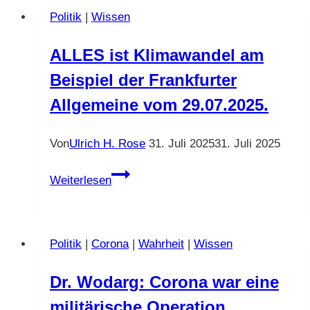
sich
Politik
|
Wissen
ab.
Ulrich
ALLES ist Klimawandel am
H.
Beispiel der Frankfurter
Rose
vom
Allgemeine vom 29.07.2025.
23.05.2019.
Leider
Von
Ulrich H. Rose
31. Juli 2025
31. Juli 2025
wurde
das
ALLES
Weiterlesen
10
ist
Monate
Klimawandel
später,
am
Politik
|
Corona
|
Wahrheit
|
Wissen
ab
Beispiel
dem
der
Dr. Wodarg: Corona war eine
März
Frankfurter
2020,
militärische Operation,
Allgemeine