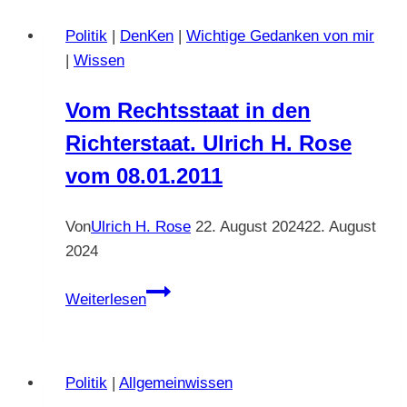
zum
Politik
|
DenKen
|
Wichtige Gedanken von mir
bitteren
|
Wissen
oder
gerechten
Vom Rechtsstaat in den
Ende.
Richterstaat. Ulrich H. Rose
Nr.
02
vom 08.01.2011
Von
Ulrich H. Rose
22. August 2024
22. August
2024
Vom
Weiterlesen
Rechtsstaat
in
den
Politik
|
Allgemeinwissen
Richterstaat.