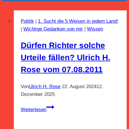
Politik
|
1. Sucht die 5 Weisen in jedem Land!
|
Wichtige Gedanken von mir
|
Wissen
Dürfen Richter solche
Urteile fällen? Ulrich H.
Rose vom 07.08.2011
Von
Ulrich H. Rose
22. August 2024
12.
Dezember 2025
Dürfen
Weiterlesen
Richter
solche