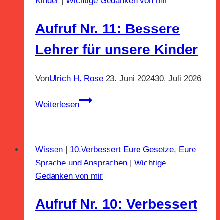
Kinder
|
Wichtige Gedanken von mir
friedlichere
Welt.
Aufruf Nr. 11: Bessere
Lehrer für unsere Kinder
Von
Ulrich H. Rose
23. Juni 2024
30. Juli 2026
Aufruf
Weiterlesen
Nr.
11:
Bessere
Wissen
|
10.Verbessert Eure Gesetze, Eure
Lehrer
Sprache und Ansprachen
|
Wichtige
für
Gedanken von mir
unsere
Kinder
Aufruf Nr. 10: Verbessert