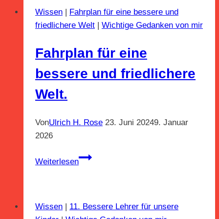
Urteile
Wissen
|
Fahrplan für eine bessere und
fällen?
friedlichere Welt
|
Wichtige Gedanken von mir
Ulrich
H.
Fahrplan für eine
Rose
vom
bessere und friedlichere
07.08.2011
Welt.
Von
Ulrich H. Rose
23. Juni 2024
9. Januar
2026
Fahrplan
Weiterlesen
für
eine
bessere
Wissen
|
11. Bessere Lehrer für unsere
und