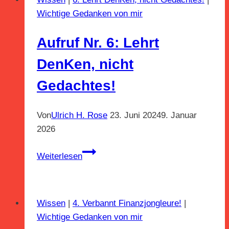
Kinder
Wichtige Gedanken von mir
Aufruf Nr. 6: Lehrt
DenKen, nicht
Gedachtes!
Von
Ulrich H. Rose
23. Juni 2024
9. Januar
2026
Aufruf
Weiterlesen
Nr.
6:
Lehrt
Wissen
|
4. Verbannt Finanzjongleure!
|
DenKen,
Wichtige Gedanken von mir
nicht