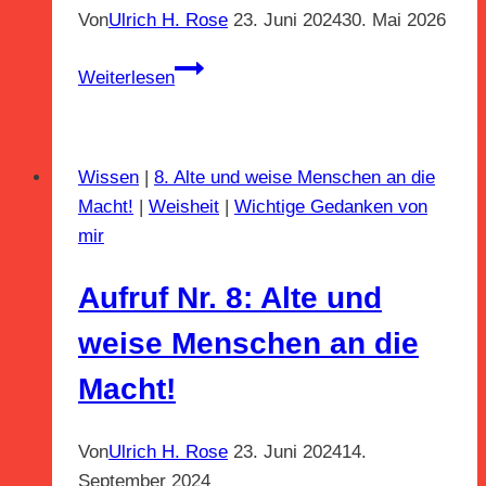
Von
Ulrich H. Rose
23. Juni 2024
30. Mai 2026
Aufruf
Weiterlesen
Nr.
9:
Aufruf
Wissen
|
8. Alte und weise Menschen an die
an
Macht!
|
Weisheit
|
Wichtige Gedanken von
die
mir
Intellektuellen
Aufruf Nr. 8: Alte und
weise Menschen an die
Macht!
Von
Ulrich H. Rose
23. Juni 2024
14.
September 2024