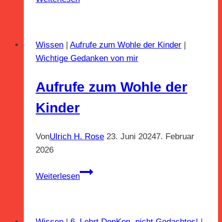
Nr.
7:
Setzt
Wissen
|
Aufrufe zum Wohle der Kinder
|
die
Wichtige Gedanken von mir
zweite
Reformation
Aufrufe zum Wohle der
vom
Jahr
Kinder
2017
um!
Von
Ulrich H. Rose
23. Juni 2024
7. Februar
2026
Aufrufe
Weiterlesen
zum
Wohle
der
Wissen
|
6. Lehrt DenKen, nicht Gedachtes!
|