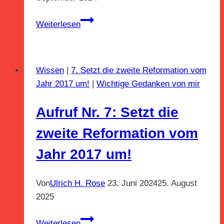
Aufruf
Weiterlesen
Nr.
8:
Alte
Wissen
|
7. Setzt die zweite Reformation vom
und
Jahr 2017 um!
|
Wichtige Gedanken von mir
weise
Menschen
Aufruf Nr. 7: Setzt die
an
die
zweite Reformation vom
Macht!
Jahr 2017 um!
Von
Ulrich H. Rose
23. Juni 2024
25. August
2025
Aufruf
Weiterlesen