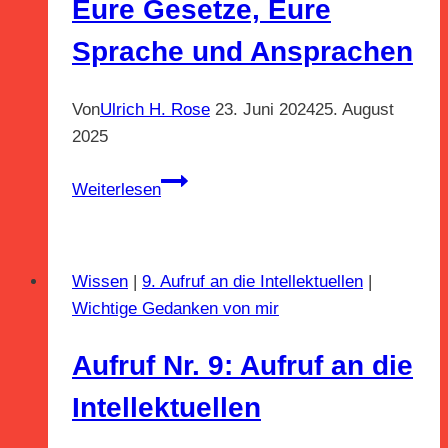
Eure Gesetze, Eure
Sprache und Ansprachen
Von
Ulrich H. Rose
23. Juni 2024
25. August
2025
Aufruf
Weiterlesen
Nr.
10:
Verbessert
Wissen
|
9. Aufruf an die Intellektuellen
|
Eure
Wichtige Gedanken von mir
Gesetze,
Eure
Aufruf Nr. 9: Aufruf an die
Sprache
und
Intellektuellen
Ansprachen