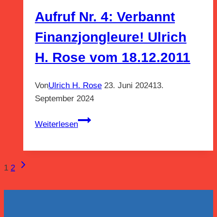
Gedachtes!
Aufruf Nr. 4: Verbannt
Finanzjongleure! Ulrich
H. Rose vom 18.12.2011
Von
Ulrich H. Rose
23. Juni 2024
13.
September 2024
Aufruf
Weiterlesen
Nr.
4:
Verbannt
Nächste
Seitennavigation
1
2
Finanzjongleure!
Seite
Ulrich
H.
Rose