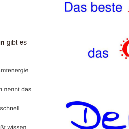
en
gibt es
amtenergie
n nennt das
schnell
ißt wissen