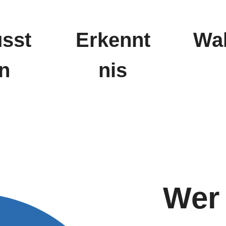
sst
Erkennt
Wah
in
nis
Wer 