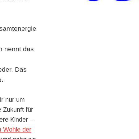
samtenergie
n nennt das
eder. Das
e.
ir nur um
e Zukunft für
ere Kinder –
u Wohle der