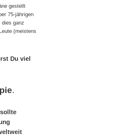
ne gestellt
ber 75-jährigen
s dies ganz
Leute (meistens
rst Du viel
pie
.
sollte
fung
weltweit