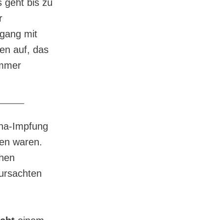
 geht bis zu
r
mgang mit
en auf, das
immer
ona-Impfung
gen waren.
chen
rursachten