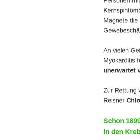
Personen mit
Kernspintomo
Magnete die
Gewebeschä
An vielen Ge
Myokarditis f
unerwartet 
Zur Rettung 
Reisner
Chlo
Schon 1899
in den Kreb