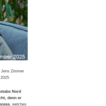
t Jens Zimmer
 2025
nstabs Nord
cht, denn er
incess
, welches