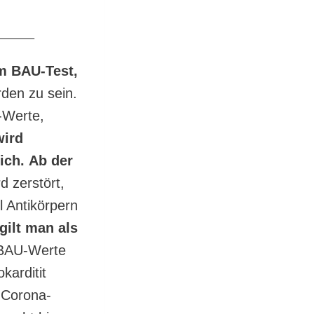
em BAU-Test,
den zu sein.
-Werte,
wird
ich.
Ab der
 zerstört,
l Antikörpern
gilt man als
 BAU-Werte
karditit
r Corona-