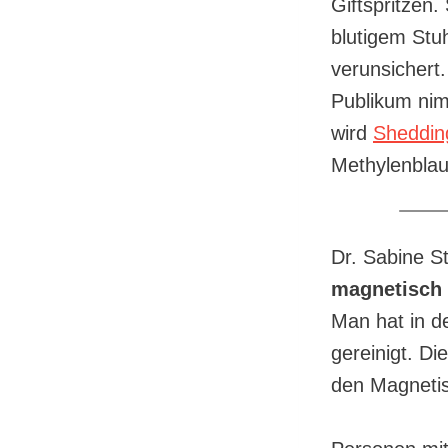
Giftspritzen
blutigem Stu
verunsichert
Publikum nim
wird
Sheddin
Methylenblau
Dr. Sabine St
magnetisch
Man hat in d
gereinigt. D
den Magneti