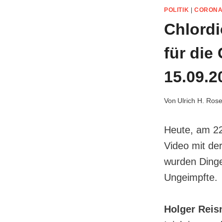
POLITIK
|
CORON
Chlordi
für die
15.09.2
Von
Ulrich H. Ros
Heute, am 22
Video mit de
wurden Dinge 
Ungeimpfte.
Holger Reis