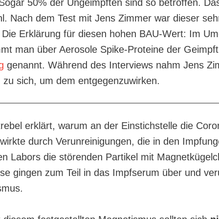
. Sogar 50% der Ungeimpften sind so betroffen. Das
hl. Nach dem Test mit Jens Zimmer war dieser seh
. Die Erklärung für diesen hohen BAU-Wert: Im U
mt man über Aerosole Spike-Proteine der Geimpft
g
genannt. Während des Interviews nahm Jens Z
 zu sich, um dem entgegenzuwirken.
rebel erklärt, warum an der Einstichstelle die Cor
wirkte durch Verunreinigungen, die in den Impfun
en Labors die störenden Partikel mit Magnetkügel
iese gingen zum Teil in das Impfserum über und ve
smus.