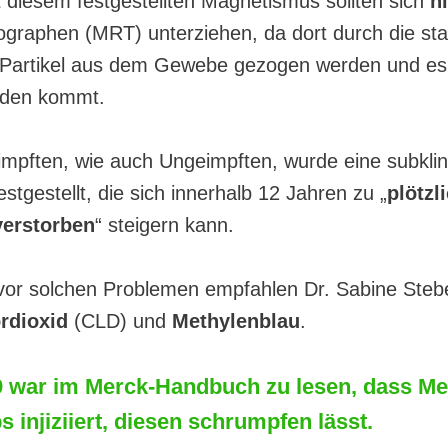
 diesem festgestellten Magnetismus sollten sich
n
graphen (MRT) unterziehen, da dort durch die st
 Partikel aus dem Gewebe gezogen werden und es
den kommt.
impften, wie auch Ungeimpften, wurde eine subklin
estgestellt, die sich innerhalb 12 Jahren zu „
plötzl
verstorben
“ steigern kann.
vor solchen Problemen empfahlen Dr. Sabine Steb
rdioxid
(CLD) und
Methylenblau
.
 war im Merck-Handbuch zu lesen, dass Me
s injiziiert, diesen schrumpfen lässt.