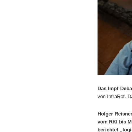
Das Impf-Deba
von InfraRot. 
Holger Reisner
vom RKI bis Mi
berichtet „log