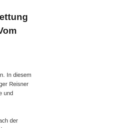
Rettung
 Vom
n. In diesem
ger Reisner
te und
ach der