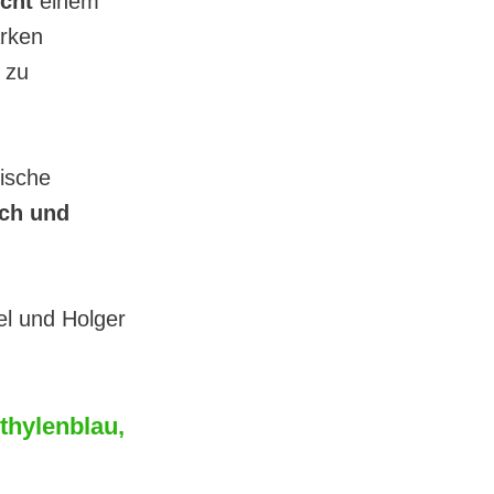
icht
einem
arken
 zu
ische
ich und
el und Holger
thylenblau,