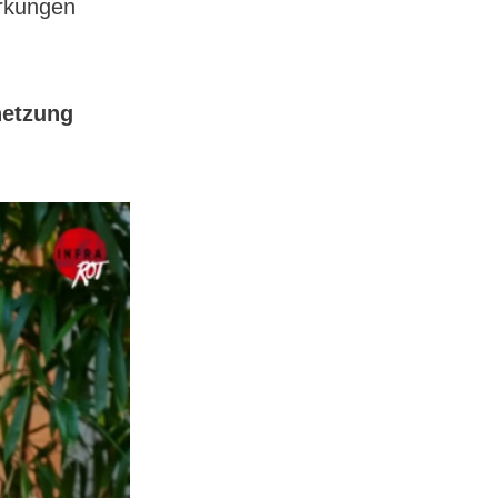
irkungen
netzung