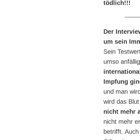
tödlich!!!
Der Intervi
um sein Imm
Sein Testwer
umso anfälli
internationa
Impfung gin
und man wird
wird das Blut
nicht mehr 
nicht mehr e
betrifft. Au