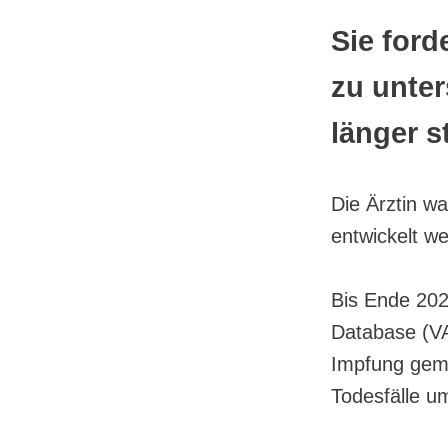
Sie ford
zu unter
länger 
Die Ärztin w
entwickelt w
Bis Ende 202
Database (VA
Impfung geme
Todesfälle u