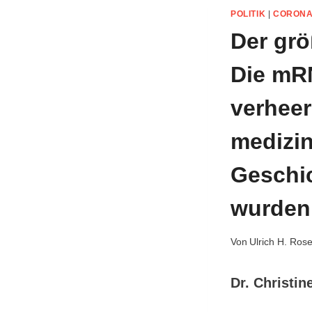
POLITIK
|
CORON
Der grö
Die mRN
verheer
medizin
Geschic
wurden
Von
Ulrich H. Ros
Dr. Christin