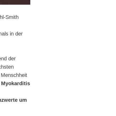
hl-Smith
als in der
end der
chsten
r Menschheit
Myokarditis
enzwerte um