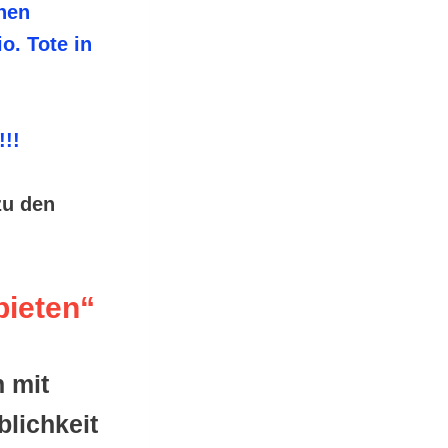
onen
o. Tote in
!!!
zu den
bieten“
n mit
blichkeit