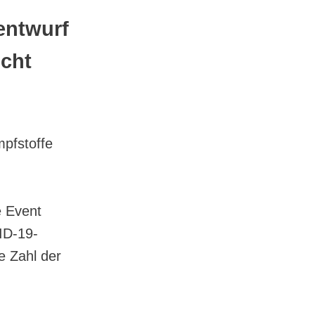
zentwurf
icht
pfstoffe
e Event
ID-19-
e Zahl der