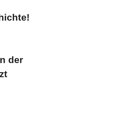
hichte!
n der
zt