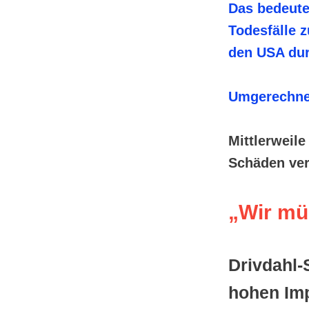
Das bedeutet
Todesfälle z
den USA dur
Umgerechnet 
Mittlerweil
Schäden verö
„Wir mü
Drivdahl-
hohen Imp