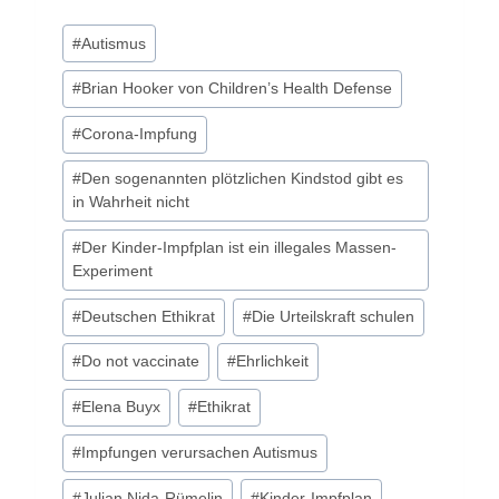
Schlagworte:
#
Autismus
#
Brian Hooker von Children’s Health Defense
#
Corona-Impfung
#
Den sogenannten plötzlichen Kindstod gibt es
in Wahrheit nicht
#
Der Kinder-Impfplan ist ein illegales Massen-
Experiment
#
Deutschen Ethikrat
#
Die Urteilskraft schulen
#
Do not vaccinate
#
Ehrlichkeit
#
Elena Buyx
#
Ethikrat
#
Impfungen verursachen Autismus
#
Julian Nida-Rümelin
#
Kinder-Impfplan