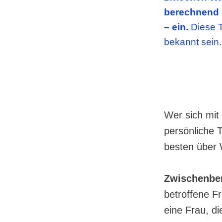
berechnend u
– ein.
Diese T
bekannt sein.
Ulrich H
Wer sich mit
persönliche 
besten über 
Zwischenber
betroffene F
eine Frau, d