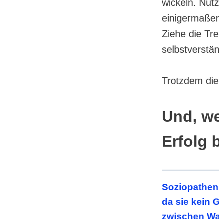
wickeln. Nut
einigermaßen
Ziehe die Tr
selbstverstän
Trotzdem die
Und, we
Erfolg 
Soziopathen 
da sie kein
zwischen Wah