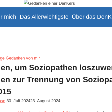
r mich
Das Allerwichtigste
Über das DenK
ige Gedanken von mir
ien, um Soziopathen loszuwe
ien zur Trennung von Soziop
015
ose
30. Juli 2024
23. August 2024