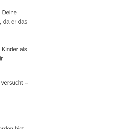
h Deine
, da er das
 Kinder als
ir
 versucht –
.
rden bist,