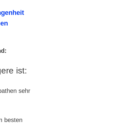
ngenheit
hen
nd:
re ist:
pathen sehr
am besten