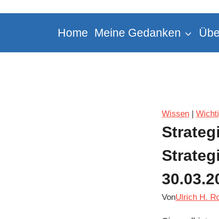
Zum
Inhalt
Home
Meine Gedanken
Übe
springen
Wissen
|
Wicht
Strateg
Strateg
30.03.2
Von
Ulrich H. R