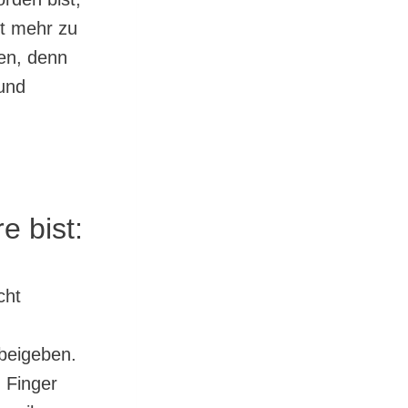
ht mehr zu
den, denn
 und
e bist:
cht
 beigeben.
 Finger