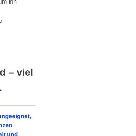
um ihn
z
id
– viel
.
ungeeignet,
enzen
alt und