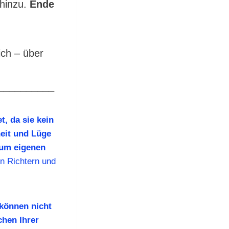
 hinzu.
Ende
ich – über
__________
, da sie kein
eit und Lüge
zum eigenen
n Richtern und
können nicht
chen Ihrer