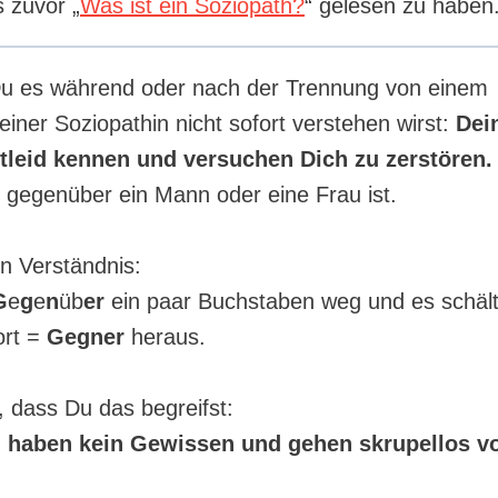
s zuvor „
Was ist ein Soziopath?
“ gelesen zu haben
u es während oder nach der Trennung von einem
iner Soziopathin nicht sofort verstehen wirst:
Dei
itleid kennen und versuchen Dich zu zerstören.
n gegenüber ein Mann oder eine Frau ist.
n Verständnis:
G
e
g
e
n
üb
er
ein paar Buchstaben weg und es schält
rt =
Gegner
heraus.
g, dass Du das begreifst:
 haben kein Gewissen und gehen skrupellos vo