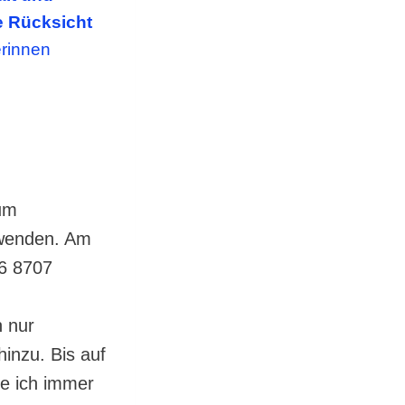
e Rücksicht
erinnen
um
 wenden. Am
66 8707
h nur
inzu. Bis auf
te ich immer