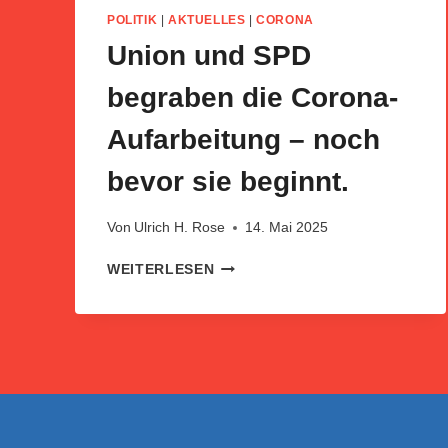
POLITIK
|
AKTUELLES
|
CORONA
Union und SPD
begraben die Corona-
Aufarbeitung – noch
bevor sie beginnt.
Von
Ulrich H. Rose
14. Mai 2025
UNION
WEITERLESEN
UND
SPD
BEGRABEN
DIE
CORONA-
AUFARBEITUNG
–
NOCH