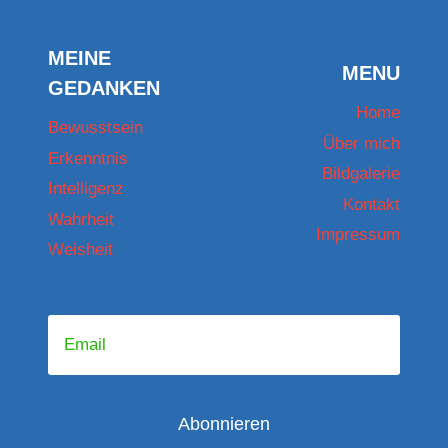
15.01.2024.
BEI
FEHLENDER
MEINE
MASERNIMPFUNG
MENU
GEDANKEN
IST
KEIN
Home
Bewusstsein
ZWANGSGELD
Über mich
BEI
Erkenntnis
Bildgalerie
SCHULKINDERN
Intelligenz
MÖGLICH!
Kontakt
Wahrheit
Impressum
Weisheit
Abonnieren