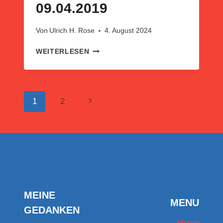
09.04.2019
Von
Ulrich H. Rose
4. August 2024
EGOIST,
WEITERLESEN
INTELLIGENZQUOTIENT
(IQ),
INTELLIGENZ
UND
Seitennavigation
Nächste
1
2
BEWUSSTSEIN.
ERSTMALS
Seite
VERÖFFENTLICHT
AM
09.04.2019
MEINE
MENU
GEDANKEN
Home