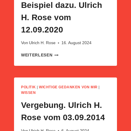
Beispiel dazu. Ulrich
H. Rose vom
12.09.2020
Von
Ulrich H. Rose
16. August 2024
ICH
WEITERLESEN
BIN
RESILIENT.
EIN
BEISPIEL
DAZU.
POLITIK
|
WICHTIGE GEDANKEN VON MIR
|
ULRICH
WISSEN
H.
Vergebung. Ulrich H.
ROSE
VOM
Rose vom 03.09.2014
12.09.2020
Von
Ulrich H. Rose
6. August 2024