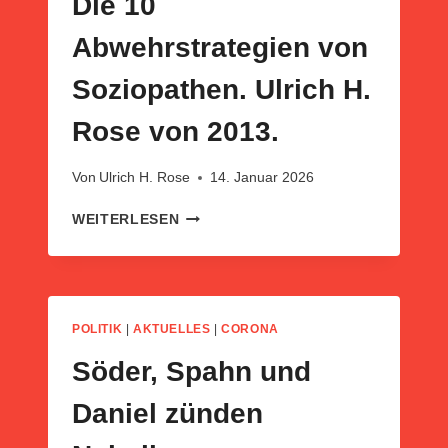
Die 10
Abwehrstrategien von
Soziopathen. Ulrich H.
Rose von 2013.
Von
Ulrich H. Rose
14. Januar 2026
DIE
WEITERLESEN
10
ABWEHRSTRATEGIEN
VON
SOZIOPATHEN.
ULRICH
POLITIK
|
AKTUELLES
|
CORONA
H.
ROSE
Söder, Spahn und
VON
2013.
Daniel zünden