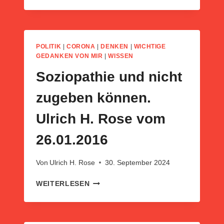
UND
DANIEL
ZÜNDEN
NEBELKERZEN
POLITIK
|
CORONA
|
DENKEN
|
WICHTIGE
ZUM
GEDANKEN VON MIR
|
WISSEN
THEMA
Soziopathie und nicht
GEZ
UND
zugeben können.
DEM
RAUSWURF
Ulrich H. Rose vom
VON
JULIA
26.01.2016
RUHS
BEIM
NDR,
Von
Ulrich H. Rose
30. September 2024
UM
DIE
SOZIOPATHIE
WEITERLESEN
„ÖFFENTLICHE“
UND
MEINUNG
NICHT
ZU
ZUGEBEN
DREHEN
KÖNNEN.