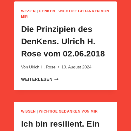
ULRICH
H.
WISSEN
|
DENKEN
|
WICHTIGE GEDANKEN VON
ROSE
MIR
VOM
Die Prinzipien des
22.02.2014
DenKens. Ulrich H.
Rose vom 02.06.2018
Von
Ulrich H. Rose
19. August 2024
DIE
WEITERLESEN
PRINZIPIEN
DES
DENKENS.
ULRICH
H.
WISSEN
|
WICHTIGE GEDANKEN VON MIR
ROSE
VOM
Ich bin resilient. Ein
02.06.2018