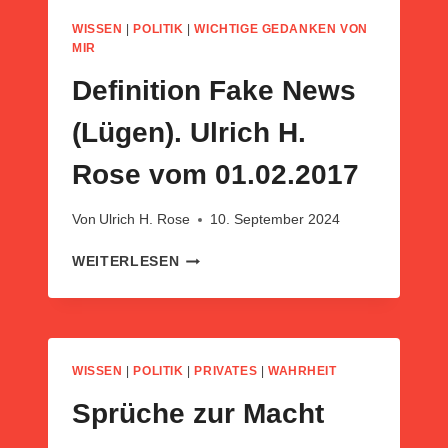
UND
ULRICH
WISSEN
|
POLITIK
|
WICHTIGE GEDANKEN VON
UM
H.
MIR
VON
ROSE
IHREN
Definition Fake News
VOM
VERFEHLUNGEN
26.01.2016
BEI
(Lügen). Ulrich H.
CORONA
ABZULENKEN.
Rose vom 01.02.2017
Von
Ulrich H. Rose
10. September 2024
DEFINITION
WEITERLESEN
FAKE
NEWS
(LÜGEN).
ULRICH
H.
WISSEN
|
POLITIK
|
PRIVATES
|
WAHRHEIT
ROSE
VOM
Sprüche zur Macht
01.02.2017