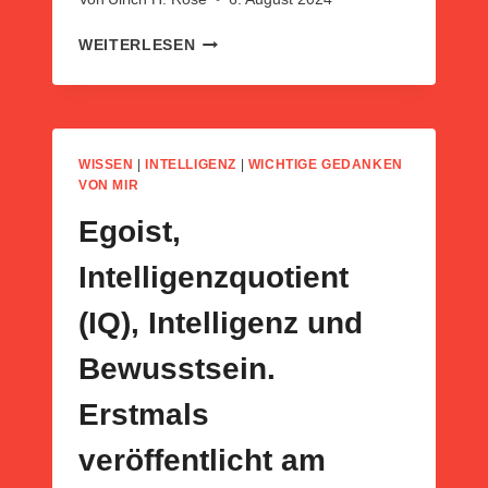
VERGEBUNG.
WEITERLESEN
ULRICH
H.
ROSE
VOM
03.09.2014
WISSEN
|
INTELLIGENZ
|
WICHTIGE GEDANKEN
VON MIR
Egoist,
Intelligenzquotient
(IQ), Intelligenz und
Bewusstsein.
Erstmals
veröffentlicht am