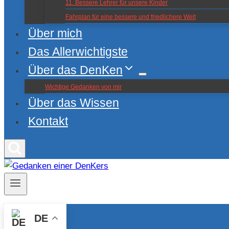
11. Bessere Lehrer für unsere Kinder
Fahrplan für eine bessere und friedlichere Welt
Über mich
Das Allerwichtigste
Über das DenKen
Wichtige Gedanken von mir
Über das Wissen
Kontakt
DE