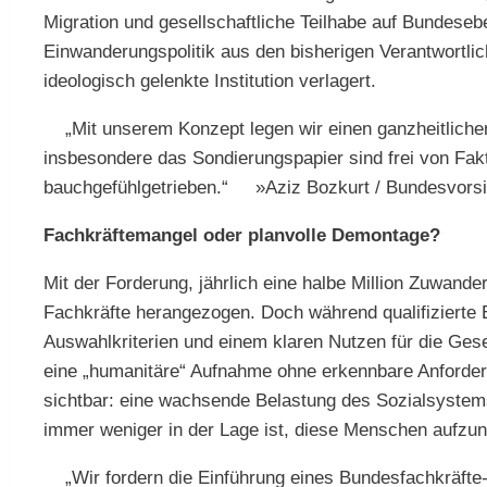
Migration und gesellschaftliche Teilhabe auf Bundeseb
Einwanderungspolitik aus den bisherigen Verantwortlich
ideologisch gelenkte Institution verlagert.
„Mit unserem Konzept legen wir einen ganzheitlichen 
insbesondere das Sondierungspapier sind frei von Fak
bauchgefühlgetrieben.“ »Aziz Bozkurt / Bundesvorsit
Fachkräftemangel oder planvolle Demontage?
Mit der Forderung, jährlich eine halbe Million Zuwande
Fachkräfte herangezogen. Doch während qualifizierte 
Auswahlkriterien und einem klaren Nutzen für die Gese
eine „humanitäre“ Aufnahme ohne erkennbare Anforderun
sichtbar: eine wachsende Belastung des Sozialsystems
immer weniger in der Lage ist, diese Menschen aufzu
„Wir fordern die Einführung eines Bundesfachkräfte