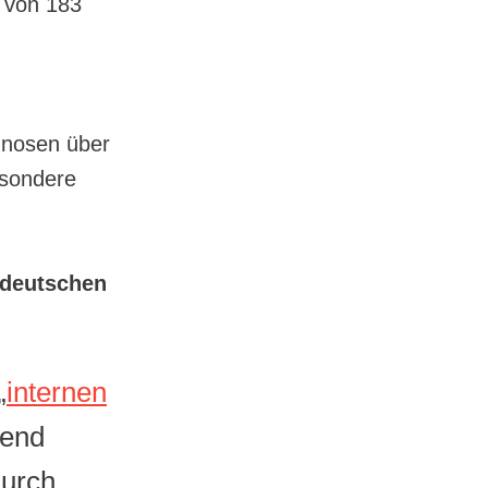
t von 183
gnosen über
esondere
 deutschen
„
internen
gend
urch,