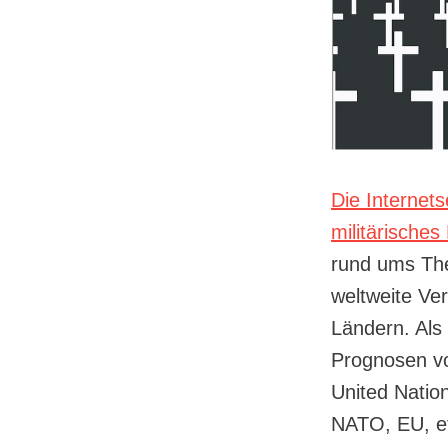
Die Internet
militärisches
rund ums Them
weltweite Ve
Ländern. Als 
Prognosen vo
United Natio
NATO, EU, e