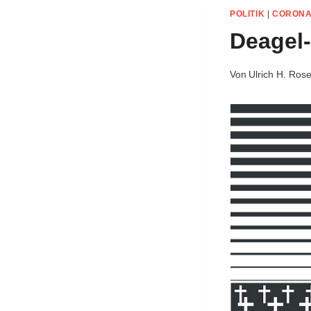
POLITIK
|
CORON
Deagel-
Von
Ulrich H. Ros