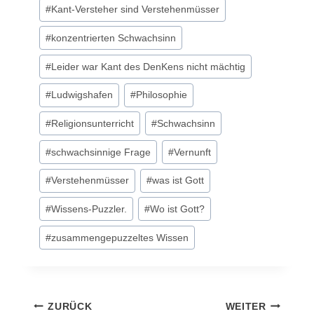
#
Kant-Versteher sind Verstehenmüsser
#
konzentrierten Schwachsinn
#
Leider war Kant des DenKens nicht mächtig
#
Ludwigshafen
#
Philosophie
#
Religionsunterricht
#
Schwachsinn
#
schwachsinnige Frage
#
Vernunft
#
Verstehenmüsser
#
was ist Gott
#
Wissens-Puzzler.
#
Wo ist Gott?
#
zusammengepuzzeltes Wissen
Beitragsnavigation
ZURÜCK
WEITER