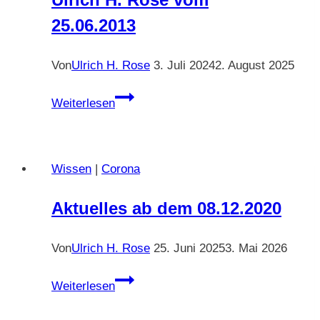
25.06.2013
Von
Ulrich H. Rose
3. Juli 2024
2. August 2025
Die
Weiterlesen
Bankrotterklärung
der
Philosophen
Wissen
|
Corona
an
das
Aktuelles ab dem 08.12.2020
DENKEN.
Ulrich
Von
Ulrich H. Rose
25. Juni 2025
3. Mai 2026
H.
Rose
Aktuelles
Weiterlesen
vom
ab
25.06.2013
dem