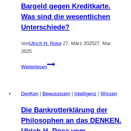
Bargeld gegen Kreditkarte.
Ulrich
Was sind die wesentlichen
H.
Rose
Unterschiede?
vom
14.06.2006
Von
Ulrich H. Rose
27. März 2025
27. Mai
2025
Bargeld
Weiterlesen
gegen
Kreditkarte.
Was
DenKen
|
Bewusstsein
|
Intelligenz
|
Wissen
sind
die
Die Bankrotterklärung der
wesentlichen
Philosophen an das DENKEN.
Unterschiede?
Ulrich H. Rose vom