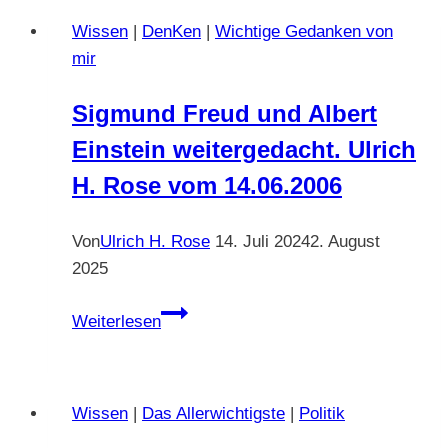
H.
Wissen
|
DenKen
|
Wichtige Gedanken von
Rose
mir
vom
04.07.2022
Sigmund Freud und Albert
Einstein weitergedacht. Ulrich
H. Rose vom 14.06.2006
Von
Ulrich H. Rose
14. Juli 2024
2. August
2025
Sigmund
Weiterlesen
Freud
und
Albert
Wissen
|
Das Allerwichtigste
|
Politik
Einstein
weitergedacht.