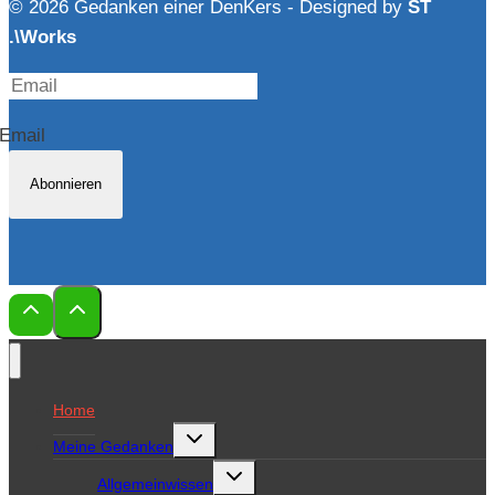
© 2026 Gedanken einer DenKers - Designed by
ST
.\Works
Email
Abonnieren
Home
Untermenü
Meine Gedanken
umschalten
Untermenü
Allgemeinwissen
umschalten