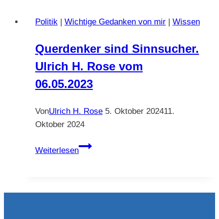
08.12.2020
Politik
|
Wichtige Gedanken von mir
|
Wissen
Querdenker sind Sinnsucher.
Ulrich H. Rose vom
06.05.2023
Von
Ulrich H. Rose
5. Oktober 2024
11.
Oktober 2024
Querdenker
Weiterlesen
sind
Sinnsucher.
Ulrich
H.
Rose