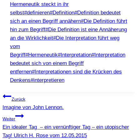
Hermeneutik steckt in ihr
selbst
#
definieren
#
Definition
#
Definition bedeutet
sich an einen Begriff annähern
#
Die Definition führt
hin zum Begriff
#
Die Definition ist eine Annäherung
an die Wirklichkeit
#
Die Interpretation führt weg
vom
Begriff
#
Hermeneutik
#
Interpretation
#
Interpretation
bedeutet sich von einem Begriff
entfernen
#
Interpretationen sind die Krücken des
Denkens
#
interpretieren
Beitragsnavigation
Zurück
Imagine von John Lennon.
Weiter
Ein idealer Tag – ein vernünftiger Tag – ein utopischer
Tag! Ulrich H. Rose vom 12.05.2015