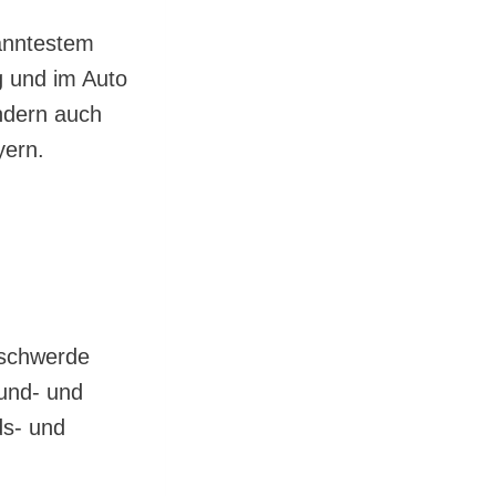
anntestem
g und im Auto
ndern auch
yern.
eschwerde
rund- und
ds- und