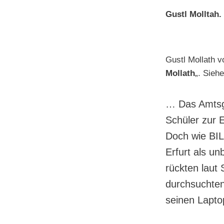
Gustl Molltah.
Gustl Mollath 
Mollath
„. Sieh
… Das Amtsge
Schüler zur 
Doch wie BIL
Erfurt als u
rückten laut 
durchsuchten
seinen Laptop