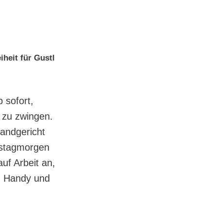
iheit für Gustl
 sofort,
 zu zwingen.
andgericht
nstagmorgen
uf Arbeit an,
n Handy und