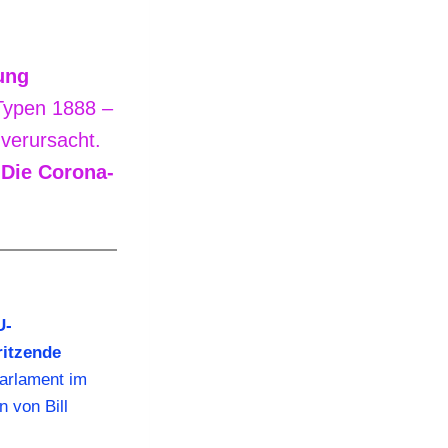
ung
Typen 1888 –
 verursacht.
!
Die Corona-
U-
ritzende
arlament im
n von Bill