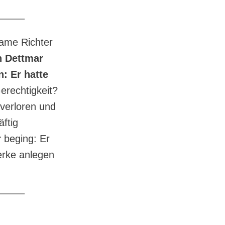
ame Richter
n Dettmar
: Er hatte
Gerechtigkeit?
 verloren und
ftig
r
beging: Er
erke anlegen