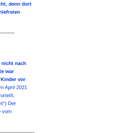
ht, denn dort
hiefreien
 nicht nach
te war
 Kinder vor
m April 2021
rteilt,
t“) Der
e vom