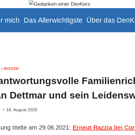
r mich
Das Allerwichtigste
Über das DenK
A
|
WISSEN
antwortungsvolle Familienric
an Dettmar und sein Leidens
e
16. August 2025
tung titelte am 29.06.2021:
Erneut Razzia bei Co