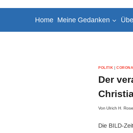
Zum
Inhalt
Home
Meine Gedanken
Übe
springen
POLITIK
|
CORON
Der ver
Christi
Von
Ulrich H. Ros
Die BILD-Zei