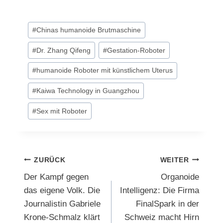
Schlagworte:
#
Chinas humanoide Brutmaschine
#
Dr. Zhang Qifeng
#
Gestation-Roboter
#
humanoide Roboter mit künstlichem Uterus
#
Kaiwa Technology in Guangzhou
#
Sex mit Roboter
Beitragsnavigation
ZURÜCK
WEITER
Der Kampf gegen
Organoide
das eigene Volk. Die
Intelligenz: Die Firma
Journalistin Gabriele
FinalSpark in der
Krone-Schmalz klärt
Schweiz macht Hirn