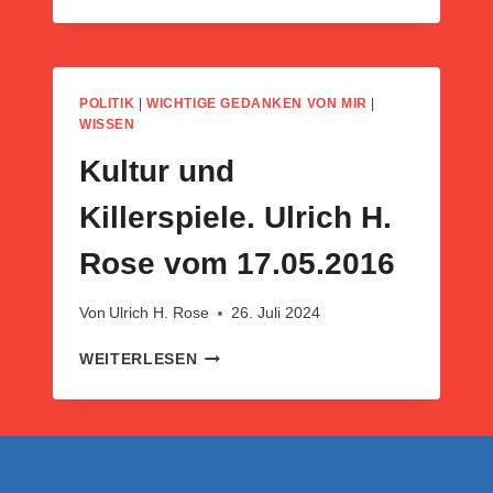
BEGRIFFE
=
KRANKMACHENDE
UND
DEN
POLITIK
|
WICHTIGE GEDANKEN VON MIR
|
TOD
WISSEN
BRINGENDE
Kultur und
BEGRIFFE.
Killerspiele. Ulrich H.
Rose vom 17.05.2016
Von
Ulrich H. Rose
26. Juli 2024
KULTUR
WEITERLESEN
UND
KILLERSPIELE.
ULRICH
H.
ROSE
VOM