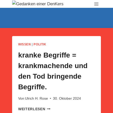
Zum
Inhalt
springen
WISSEN
|
POLITIK
kranke Begriffe =
krankmachende und
den Tod bringende
Begriffe.
Von
Ulrich H. Rose
30. Oktober 2024
KRANKE
WEITERLESEN