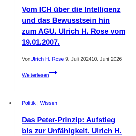
Vom ICH über die Intelligenz
und das Bewusstsein hin
zum AGU. Ulrich H. Rose vom
19.01.2007.
Von
Ulrich H. Rose
9. Juli 2024
10. Juni 2026
Vom
Weiterlesen
ICH
über
die
Politik
|
Wissen
Intelligenz
und
Das Peter-Prinzip: Aufstieg
das
bis zur Unfähigkeit. Ulrich H.
Bewusstsein