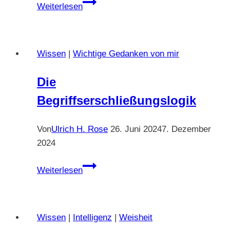
Rede
Weiterlesen
von
Prof.
Dr.
Wissen
|
Wichtige Gedanken von mir
Stefan
Homburg
Die
in
Begriffserschließungslogik
Wien
zu
den
Von
Ulrich H. Rose
26. Juni 2024
7. Dezember
RKI-
2024
Files
Die
wurde
Weiterlesen
Begriffserschließungslogik
in
YouTube
gelöscht.
Wissen
|
Intelligenz
|
Weisheit