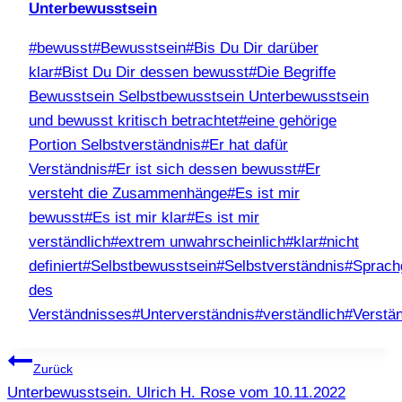
Unterbewusstsein
Schlagworte:
#
bewusst
#
Bewusstsein
#
Bis Du Dir darüber
klar
#
Bist Du Dir dessen bewusst
#
Die Begriffe
Bewusstsein Selbstbewusstsein Unterbewusstsein
und bewusst kritisch betrachtet
#
eine gehörige
Portion Selbstverständnis
#
Er hat dafür
Verständnis
#
Er ist sich dessen bewusst
#
Er
versteht die Zusammenhänge
#
Es ist mir
bewusst
#
Es ist mir klar
#
Es ist mir
verständlich
#
extrem unwahrscheinlich
#
klar
#
nicht
definiert
#
Selbstbewusstsein
#
Selbstverständnis
#
Sprach
des
Verständnisses
#
Unterverständnis
#
verständlich
#
Verstä
Beitragsnavigation
Zurück
Unterbewusstsein. Ulrich H. Rose vom 10.11.2022