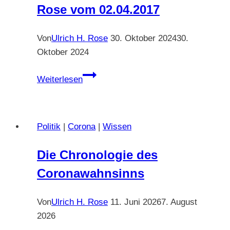
hin
Rose vom 02.04.2017
zum
AGU.
Von
Ulrich H. Rose
30. Oktober 2024
30.
Ulrich
Oktober 2024
H.
Rose
Das
Weiterlesen
vom
Peter-
19.01.2007.
Prinzip:
Aufstieg
Politik
|
Corona
|
Wissen
bis
zur
Die Chronologie des
Unfähigkeit.
Coronawahnsinns
Ulrich
H.
Rose
Von
Ulrich H. Rose
11. Juni 2026
7. August
vom
2026
02.04.2017