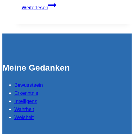
Die
Weiterlesen
Chronologie
des
Coronawahnsinns
Meine Gedanken
Bewusstsein
Erkenntnis
Intelligenz
Wahrheit
Weisheit