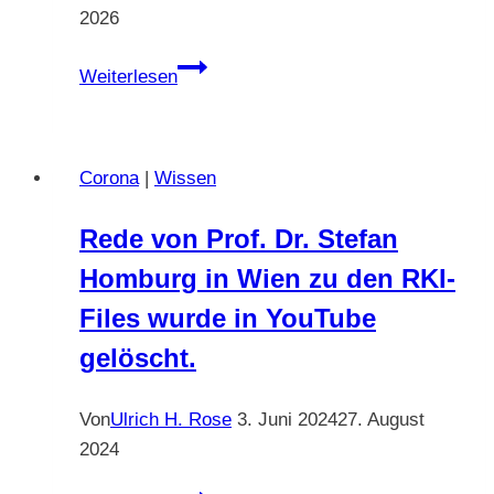
2026
Wissen
Weiterlesen
und
Wirklichkeit.
Ulrich
Corona
|
Wissen
H.
Rose
Rede von Prof. Dr. Stefan
vom
Homburg in Wien zu den RKI-
Januar
2011
Files wurde in YouTube
und
gelöscht.
fertiggestellt
am
Von
Ulrich H. Rose
3. Juni 2024
27. August
01.02.2011
2024