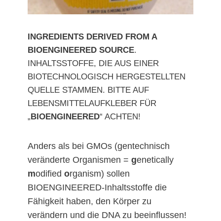
INGREDIENTS DERIVED FROM A
BIOENGINEERED SOURCE
.
INHALTSSTOFFE, DIE AUS EINER
BIOTECHNOLOGISCH HERGESTELLTEN
QUELLE STAMMEN. BITTE AUF
LEBENSMITTELAUFKLEBER FÜR
„
BIOENGINEERED
“ ACHTEN!
Anders als bei GMOs (gentechnisch
veränderte Organismen =
g
enetically
m
odified
o
rganism) sollen
BIOENGINEERED-Inhaltsstoffe die
Fähigkeit haben, den Körper zu
verändern und die DNA zu beeinflussen!