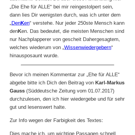
„Die Ehe für ALLE“ bei mir reingestolpert sein,
dann lies Dir wenigsten durch, was ich unter dem
„
Den
K
en
“ verstehe. Nur jeder 250ste Mensch kann
den
K
en. Das bedeutet, die meisten Menschen sind
nur Nachplapperer von gescheit Dahergesagtem,
welches wiederum von „
Wissenwiedergebern
“
hinausposaunt wurde.
Bevor ich meinen Kommentar zur „Ehe für ALLE“
abgebe bitte ich Dich den Beitrag von
Karl-Markus
Gauss
(Süddeutsche Zeitung vom 01.07.2017)
durchzulesen, den ich hier wiedergebe und für sehr
gut und lesenswert halte.
Zur Info wegen der Farbigkeit des Textes:
Dies mache ich, um wichtige Passagen schnell