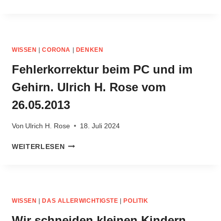
UND
KILLERSPIELE.
ULRICH
H.
ROSE
WISSEN
|
CORONA
|
DENKEN
VOM
17.05.2016
Fehlerkorrektur beim PC und im
Gehirn. Ulrich H. Rose vom
26.05.2013
Von
Ulrich H. Rose
18. Juli 2024
FEHLERKORREKTUR
WEITERLESEN
BEIM
PC
UND
IM
GEHIRN.
WISSEN
|
DAS ALLERWICHTIGSTE
|
POLITIK
ULRICH
H.
Wir schneiden kleinen Kindern