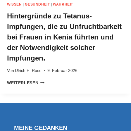
OHNE
WISSEN
|
GESUNDHEIT
|
WAHRHEIT
KRIEG.
IMMANUEL
Hintergründe zu Tetanus-
KANT
Impfungen, die zu Unfruchtbarkeit
.TRAKTAT.
ZUM
bei Frauen in Kenia führten und
EWIGEN
FRIEDEN
der Notwendigkeit solcher
VON
Impfungen.
1795.
Von
Ulrich H. Rose
9. Februar 2026
HINTERGRÜNDE
WEITERLESEN
ZU
TETANUS-
IMPFUNGEN,
DIE
ZU
UNFRUCHTBARKEIT
BEI
MEINE GEDANKEN
FRAUEN