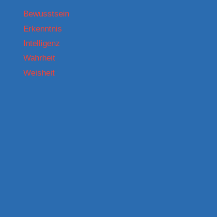
IN
Bewusstsein
KENIA
Erkenntnis
FÜHRTEN
UND
Intelligenz
DER
Wahrheit
NOTWENDIGKEIT
SOLCHER
Weisheit
IMPFUNGEN.