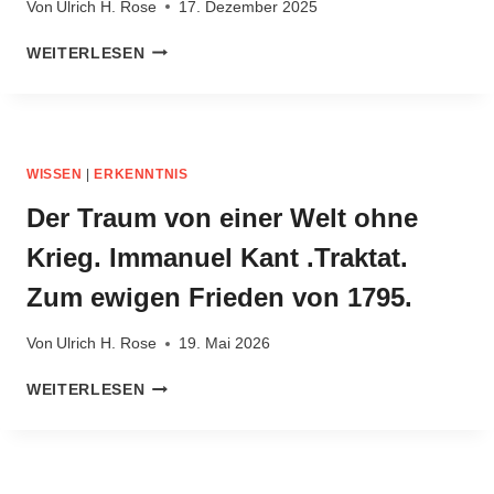
Von
Ulrich H. Rose
17. Dezember 2025
KELLY
GEHT
RENOMMIERTER
WEITERLESEN
VIRAL.
KARDIOLOGE
MCCULLOUGH.
COVID‑IMPFSTOFF
IST
EINE
WISSEN
|
ERKENNTNIS
BIOWAFFE
Der Traum von einer Welt ohne
Krieg. Immanuel Kant .Traktat.
Zum ewigen Frieden von 1795.
Von
Ulrich H. Rose
19. Mai 2026
DER
WEITERLESEN
TRAUM
VON
EINER
WELT