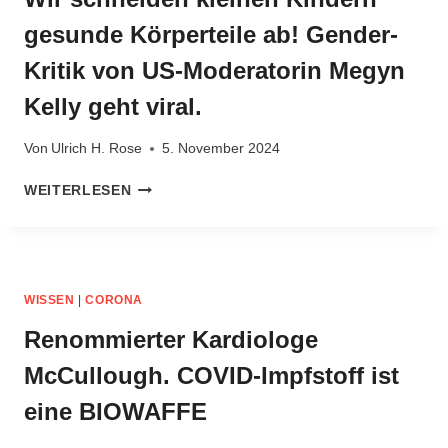
ROSE
gesunde Körperteile ab! Gender-
VOM
26.05.2013
Kritik von US-Moderatorin Megyn
Kelly geht viral.
Von
Ulrich H. Rose
5. November 2024
WIR
WEITERLESEN
SCHNEIDEN
KLEINEN
KINDERN
GESUNDE
KÖRPERTEILE
WISSEN
|
CORONA
AB!
GENDER-
Renommierter Kardiologe
KRITIK
McCullough. COVID‑Impfstoff ist
VON
US-
eine BIOWAFFE
MODERATORIN
MEGYN