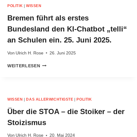
ULRICH
POLITIK
|
WISSEN
H.
ROSE,
Bremen führt als erstes
ERDACHT
Bundesland den KI-Chatbot „telli“
AM
24
an Schulen ein. 25. Juni 2025.
+
25.11.2013
Von
Ulrich H. Rose
26. Juni 2025
BREMEN
WEITERLESEN
FÜHRT
ALS
ERSTES
BUNDESLAND
DEN
WISSEN
|
DAS ALLERWICHTIGSTE
|
POLITIK
KI-
CHATBOT
Über die STOA – die Stoiker – der
„TELLI“
Stoizismus
AN
SCHULEN
EIN.
Von
Ulrich H. Rose
20. Mai 2024