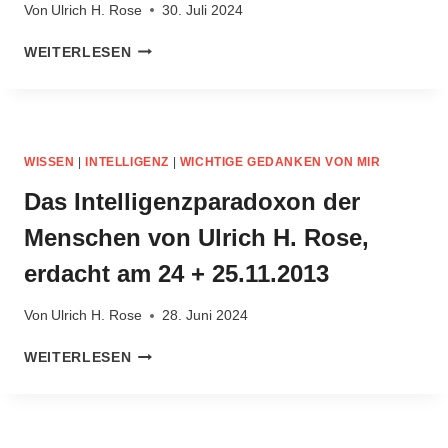
Von
Ulrich H. Rose
30. Juli 2024
STRATEGIEN,
WEITERLESEN
UM
SOZIOPATHEN
LOSZUWERDEN.
STRATEGIEN
ZUR
WISSEN
|
INTELLIGENZ
|
WICHTIGE GEDANKEN VON MIR
TRENNUNG
VON
Das Intelligenzparadoxon der
SOZIOPATHEN.
Menschen von Ulrich H. Rose,
30.03.2015
erdacht am 24 + 25.11.2013
Von
Ulrich H. Rose
28. Juni 2024
DAS
WEITERLESEN
INTELLIGENZPARADOXON
DER
MENSCHEN
VON