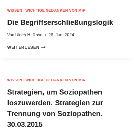
MENSCHEN
DEN
WISSEN
|
WICHTIGE GEDANKEN VON MIR
VERLUST
DES
Die Begriffserschließungslogik
„GLÜCKLICHSEINS“.
ULRICH
Von
Ulrich H. Rose
26. Juni 2024
H.
ROSE
DIE
WEITERLESEN
VOM
BEGRIFFSERSCHLIESSUNGSLOGIK
03.07.2008
WISSEN
|
WICHTIGE GEDANKEN VON MIR
Strategien, um Soziopathen
loszuwerden. Strategien zur
Trennung von Soziopathen.
30.03.2015