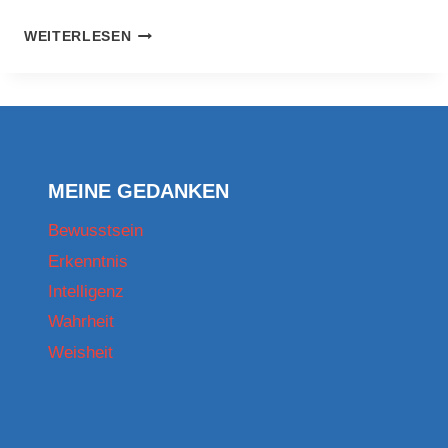
25.
ÜBER
JUNI
WEITERLESEN
DIE
2025.
STOA
–
DIE
STOIKER
–
DER
MEINE GEDANKEN
STOIZISMUS
Bewusstsein
Erkenntnis
Intelligenz
Wahrheit
Weisheit