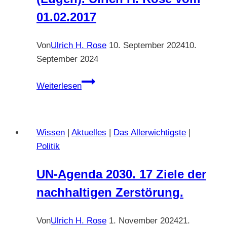
Bayern.
01.02.2017
Von
Ulrich H. Rose
10. September 2024
10.
September 2024
Definition
Weiterlesen
Fake
News
(Lügen).
Wissen
|
Aktuelles
|
Das Allerwichtigste
|
Ulrich
Politik
H.
Rose
UN-Agenda 2030. 17 Ziele der
vom
nachhaltigen Zerstörung.
01.02.2017
Von
Ulrich H. Rose
1. November 2024
21.