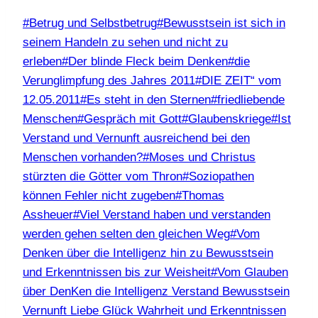
Schlagworte:
#
Betrug und Selbstbetrug
#
Bewusstsein ist sich in
seinem Handeln zu sehen und nicht zu
erleben
#
Der blinde Fleck beim Denken
#
die
Verunglimpfung des Jahres 2011
#
DIE ZEIT“ vom
12.05.2011
#
Es steht in den Sternen
#
friedliebende
Menschen
#
Gespräch mit Gott
#
Glaubenskriege
#
Ist
Verstand und Vernunft ausreichend bei den
Menschen vorhanden?
#
Moses und Christus
stürzten die Götter vom Thron
#
Soziopathen
können Fehler nicht zugeben
#
Thomas
Assheuer
#
Viel Verstand haben und verstanden
werden gehen selten den gleichen Weg
#
Vom
Denken über die Intelligenz hin zu Bewusstsein
und Erkenntnissen bis zur Weisheit
#
Vom Glauben
über DenKen die Intelligenz Verstand Bewusstsein
Vernunft Liebe Glück Wahrheit und Erkenntnissen