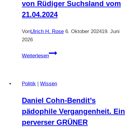
von Rüdiger Suchsland vom
21.04.2024
Von
Ulrich H. Rose
6. Oktober 2024
19. Juni
2026
Wo
Weiterlesen
waren
Sie,
als
Politik
|
Wissen
Immanuel
Kant
Daniel Cohn-Bendit’s
geboren
pädophile Vergangenheit. Ein
wurde?
Artikel
perverser GRÜNER
von
Rüdiger