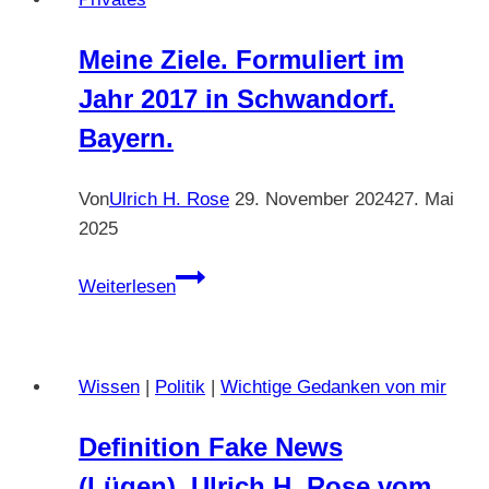
Meine Ziele. Formuliert im
Jahr 2017 in Schwandorf.
Bayern.
Von
Ulrich H. Rose
29. November 2024
27. Mai
2025
Meine
Weiterlesen
Ziele.
Formuliert
im
Wissen
|
Politik
|
Wichtige Gedanken von mir
Jahr
2017
Definition Fake News
in
(Lügen). Ulrich H. Rose vom
Schwandorf.