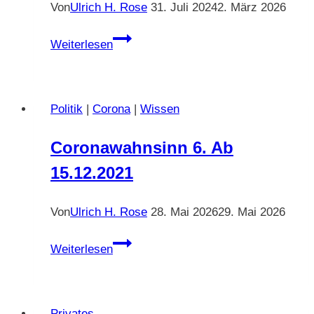
Von
Ulrich H. Rose
31. Juli 2024
2. März 2026
Suchsland
vom
Daniel
Weiterlesen
21.04.2024
Cohn-
Bendit’s
pädophile
Politik
|
Corona
|
Wissen
Vergangenheit.
Ein
Coronawahnsinn 6. Ab
perverser
15.12.2021
GRÜNER
Von
Ulrich H. Rose
28. Mai 2026
29. Mai 2026
Coronawahnsinn
Weiterlesen
6.
Ab
15.12.2021
Privates